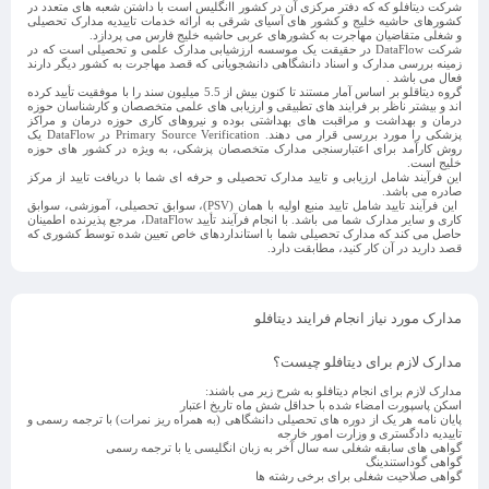
شرکت دیتافلو که که دفتر مرکزی آن در کشور اانگلیس است با داشتن شعبه های متعدد در
کشورهای حاشیه خلیج و کشور های آسیای شرقی به ارائه خدمات تاییدیه مدارک تحصیلی
و شغلی متقاضیان مهاجرت به کشورهای عربی حاشیه خلیج فارس می پردازد.
شرکت DataFlow در حقیقت یک موسسه ارزشیابی مدارک علمی و تحصیلی است که در
زمینه بررسی مدارک و اسناد دانشگاهی دانشجویانی که قصد مهاجرت به کشور دیگر دارند
فعال می باشد .
گروه دیتاقلو بر اساس آمار مستند تا کنون بیش از 5.5 میلیون سند را با موفقیت تأیید کرده
اند و بیشتر ناظر بر فرایند های تطبیقی و ارزیابی های علمی متخصصان و کارشناسان حوزه
درمان و بهداشت و مراقبت های بهداشتی بوده و نیروهای کاری حوزه درمان و مراکز
پزشکی را مورد بررسی قرار می دهند. Primary Source Verification در DataFlow یک
روش کارآمد برای اعتبارسنجی مدارک متخصصان پزشکی، به ویژه در کشور های حوزه
خلیج است.
این فرآیند شامل ارزیابی و تایید مدارک تحصیلی و حرفه ای شما با دریافت تایید از مرکز
صادره می باشد.
این فرآیند تایید شامل تایید منبع اولیه با همان (PSV)، سوابق تحصیلی، آموزشی، سوابق
کاری و سایر مدارک شما می باشد. با انجام فرآیند تأیید DataFlow، مرجع پذیرنده اطمینان
حاصل می کند که مدارک تحصیلی شما با استانداردهای خاص تعیین شده توسط کشوری که
قصد دارید در آن کار کنید، مطابقت دارد.
مدارک مورد نیاز انجام فرایند دیتافلو
مدارک لازم برای دیتافلو چیست؟
مدارک لازم برای انجام دیتافلو به شرح زیر می باشند:
اسکن پاسپورت امضاء شده با حداقل شش ماه تاریخ اعتبار
پایان نامه هر یک از دوره های تحصیلی دانشگاهی (به همراه ریز نمرات) با ترجمه رسمی و
تاییدیه دادگستری و وزارت امور خارجه
گواهی های سابقه شغلی سه سال آخر به زبان انگلیسی یا با ترجمه رسمی
گواهی گوداستندینگ
گواهی صلاحیت شغلی برای برخی رشته ها