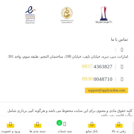
تماس با ما
امارات، دبی، دیره، خیابان نایف، خیابان 19B، ساختمان النجم، طبقه سوم، واحد 301
0937
4363827
0930
0048710
support@applyarabia.com
کلیه حقوق مادی و معنوی برای این سایت محفوظ می باشد و هرگونه کپی برداری شامل
پیگرد قانونی می باشد.
0
رفتن به بالا
بانک منابع
سبد خدمات
دسته بندی ها
ورود و عضویت