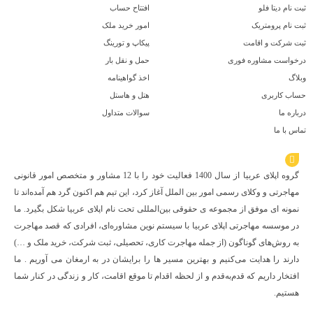
ثبت نام دیتا فلو
افتتاح حساب
ثبت نام پرومتریک
امور خرید ملک
ثبت شرکت و اقامت
پیکاپ و تورینگ
درخواست مشاوره فوری
حمل و نقل بار
وبلاگ
اخذ گواهینامه
حساب کاربری
هتل و هاستل
درباره ما
سوالات متداول
تماس با ما
درباره اپلای عربیا
گروه اپلای عربیا از سال 1400 فعالیت خود را با 12 مشاور و متخصص امور قانونی
مهاجرتی و وکلای رسمی امور بین الملل آغاز کرد، این تیم هم اکنون گرد هم آمده‌اند تا
نمونه ای موفق از مجموعه ی حقوقی بین‌المللی تحت نام اپلای عربیا شکل بگیرد. ما
در موسسه مهاجرتی اپلای عربیا با سیستم نوین مشاوره‌ای، افرادی که قصد مهاجرت
به روش‌های گوناگون (از جمله مهاجرت کاری، تحصیلی، ثبت شرکت، خرید ملک و …)
دارند را هدایت می‌کنیم و بهترین مسیر ها را برایشان در به ارمغان می آوریم . ما
افتخار داریم که قدم‌به‌قدم و از لحظه اقدام تا موقع اقامت، کار و زندگی در کنار شما
هستیم.