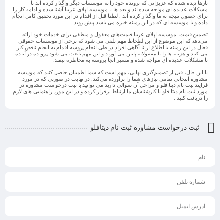
بارها دیده شده که عزیزانی که پرونده خود را به موسسات دیگر واگذار کرده اند با
مشکلات عدیده ای مواجه شده اند و بعد ها با موسسه اپلای عربیا آشنا شده و ادامه کار را
برای حصول نتیجه به ما واگذار کرده اند . لطفا قبل از اقدام در این مورد تحقیق کامل انجام
داده و با موسسه ای که در این زمینه خبره می باشد پیش روید .
تضمین قیمت
: موسسه اپلای عربیا قیمت‌های معقول و منطقی برای خدمات خود ارائه
می‌دهد که این موضوع از این لطحاظ مهم تلقی می شود که برخی از موسسات حقوقی
فعال در این زمینه با اطلاع از نا آگاهی افراد در طی انجام پروسه اقدام به انجام ناقص کار
می کنند و هزینه ها را نا معقولانه پایین می آورند و این مهم باعث می شود پرونده در آینده
با مشکلات عدیده ای مواجه شده و مسیر انجا پروسه به مخاطره بیفتد.
با این حال، قبل از تصمیم‌گیری نهایی، مهم است که شما اطمینان حاصل کنید که موسسه
مشاوره انتخابی تمامی نیازهای شما را برآورده می‌کند. در نهایت در صورتی که در مورد
فرایند ثبت نام دیتا فلو و مراحل آن سوالی دارید می توانید با ثبت درخواست مشاوره در
مورد ثبت نام دیتا فلو با کارشناسان ما ارتباط برقرار کرده و در این مورد راهنمایی های لازم
را دریافت کنید .
ثبت درخواست مشاوره ثبت نام دیتافلو