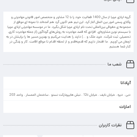
گروه اپلای عربیا از سال 1400 فعالیت خود را با 12 مشاور و متخصص امور قانونی مهاجرتی و
وکلای رسمی امور بین الملل آغاز کرد، این تیم هم اکنون گرد هم آمده‌اند تا نمونه ای موفق از
مجموعه ی حقوقی بین‌المللی تحت نام اپلای عربیا شکل بگیرد. ما در موسسه مهاجرتی اپلای عربیا
با سیستم نوین مشاوره‌ای، افرادی که قصد مهاجرت به روش‌های گوناگون (از جمله مهاجرت کاری،
تحصیلی، ثبت شرکت، خرید ملک و …) دارند را هدایت می‌کنیم و بهترین مسیر ها را برایشان در به
ارمغان می آوریم . ما افتخار داریم که قدم‌به‌قدم و از لحظه اقدام تا موقع اقامت، کار و زندگی در
کنار شما هستیم.
شعب ما
آپادانا
دبی ، دیره ، خیابان نایف ، خیابان 12c ، نبش هایپرمارکت نستو ، ساختمان الممسار ، واحد 203
امارات
نظرات کاربران