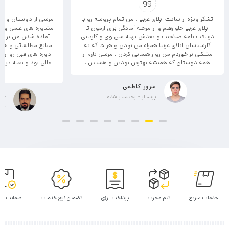
تشکر ویژه از سایت اپلای عربیا . من تمام پروسه رو با
مرسی از دوستان و کارش
اپلای عربیا جلو رفتم و از مرحله آمادگی برای آزمون تا
مشاوره های علمی و ب
دریافت نامه صلاحیت و بعدش تهیه سی وی و کاریابی
آماده شدن من برای
کارشناسان اپلای عربیا همراه من بودن و هر جا که به
منابع مطالعاتی و هم
مشکلی بر خوردم من رو راهنمایی کردن . مرسی بازم از
دوره های قبل رو از اپ
همه دوستان که همیشه بهترین بودین و هستین .
عالی بود و بقیه پرو
سرور کاظمی
عاب
پرستار - رجیستر شده
عاب
خدمات سریع
تیم مجرب
پرداخت ارزی
تضمین نرخ خدمات
ضمانت پر