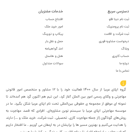
دسترسی سریع
خدمات مشتریان
ثبت نام دیتا فلو
افتتاح حساب
ثبت نام پرومتریک
امور خرید ملک
ثبت شرکت و اقامت
پیکاپ و تورینگ
درخواست مشاوره فوری
حمل و نقل بار
وبلاگ
اخذ گواهینامه
حساب کاربری
هتل و هاستل
درباره ما
سوالات متداول
تماس با ما
درباره اپلای عربیا
گروه اپلای عربیا از سال 1400 فعالیت خود را با 12 مشاور و متخصص امور قانونی
مهاجرتی و وکلای رسمی امور بین الملل آغاز کرد، این تیم هم اکنون گرد هم آمده‌اند تا
نمونه ای موفق از مجموعه ی حقوقی بین‌المللی تحت نام اپلای عربیا شکل بگیرد. ما در
موسسه مهاجرتی اپلای عربیا با سیستم نوین مشاوره‌ای، افرادی که قصد مهاجرت به
روش‌های گوناگون (از جمله مهاجرت کاری، تحصیلی، ثبت شرکت، خرید ملک و …) دارند
را هدایت می‌کنیم و بهترین مسیر ها را برایشان در به ارمغان می آوریم . ما افتخار داریم