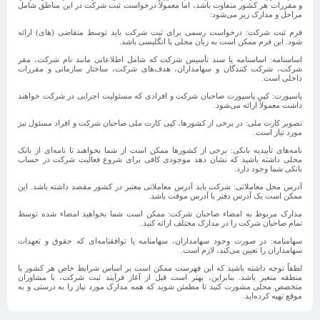
و مقررات هر کشور متفاوت باشد، اما معمولاً درخواست ثبت شرکت در این مناطق شامل
مراحل و مدارک زیر می‌شود:
فرم ثبت شرکت
: درخواست رسمی برای ثبت شرکت باید توسط متقاضی (های) ارائه
شود. این فرم ممکن است به زبان محلی یا انگلیسی باشد.
اساسنامه
: اساسنامه یا سند تأسیس شرکت که شامل اطلاعاتی مانند نام شرکت، مقر
شرکت، شرکت کنندگان و سهامداران، هدف‌های شرکت، ساختار سازمانی و مقررات
داخلی است.
پاسپورت
: کپی پاسپورت صاحبان شرکت و افرادی که مسئولیت اجرایی در شرکت خواهند
داشت معمولاً ارائه می‌شود.
تصویر کارت ملی
: در برخی از کشورها، کپی کارت ملی صاحبان شرکت و افراد مسئول نیز
مورد نیاز است.
نامه‌های تأییدیه بانکی
: برخی از کشورها ممکن است از شما بخواهند تا نامه‌ای از بانک
محلی داشته باشید که نشان دهد موجودی کافی برای شروع فعالیت شرکت در حساب
بانکی شما وجود دارد.
آدرس محل معاملاتی
: شرکت باید آدرس معاملاتی معتبر در کشور مقصد داشته باشد. این
ممکن است یک آدرس دفتر یا آدرس موقت باشد.
مدارک مربوط به امضاء صاحبان شرکت
: ممکن است شما بخواهید امضاء شده توسط
تمام صاحبان شرکت را در مدارک مختلف ارائه کنید.
سهامنامه
: در صورت وجود سهامداران، سهامنامه یا توافقنامه‌ای که حقوق و تعهدات
سهامداران را تعیین می‌کند، لازم است.
لطفاً توجه داشته باشید که این فهرست ممکن است بر اساس شرایط خاص هر کشور یا
منطقه متغیر باشد. بنابراین، بهتر است قبل از آغاز فرآیند ثبت شرکت، با مشاوران
متخصص محلی مشورت کنید تا مطمئن شوید که همه مدارک مورد نیاز را به درستی و به
موقع تهیه کرده‌اید.