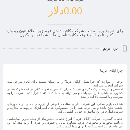
0.00
دلار
برای شروع پروسه ثبت شرکت کافیه داخل فرم زیر اطلاعاتتون رو وارد
کنین تا در اسرع وقت کارشناسان ما با شما تماس بگیرن .
بزن بریم !
چرا اپلای عربیا
برخی از مواردی که چرا شما “اپلای عربیا” را به عنوان معتمد برای انجام مراحل ثبت
شرکت انتخاب می کنید:
تخصص و تجربه
: شرکت “اپلای عربیا” دارای تخصص و تجربه کافی در ثبت شرکت‌ها در
کشورهای حاشیه خلیج می باشد و می تواند به شما کمک کند تا فرآیند ثبت شرکت را به
سرعت و با کیفیت بالا انجام دهید.
شناخت بازار محلی
: این شرکت دارای شناخت عمیقی از بازارهای محلی در کشورهای
حاشیه خلیج باشد و می تواند شما را در تصمیم‌گیری‌های استراتژیک مربوط به تجارت و
سرمایه‌گذاری در این مناطق به خوبی راهنمایی کند.
خدمات گسترده
: شرکت “اپلای عربیا” انواع خدمات مشاوره‌ای از جمله تدوین اساسنامه،
دریافت مجوزها و مجوزهای لازم، مشاوره مالی و حقوقی و غیره را ارائه دهد که این
می‌تواند فرآیند ثبت شرکت را برای شما آسان‌تر کند.