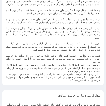
فرآیند ثبت سریع و آسان
: فرایند ثبت شرکت در کشورهای حاشیه خلیج نسبتاً سریع و آسان
است. با مشاوره مناسب و انجام مراحل لازم، می‌توان به سرعت شرکت خود را ثبت کرد.
محیط کسب و کار دوستانه
: کشورهای حاشیه خلیج با داشتن محیط کسب و کار دوستانه و
اقتصاد پایدار، یکی از مقصدهای محبوب برای شرکت‌های خارجی است.
قوانین سازماندهی مدرن
: قوانین کسب و کار در کشورهای حاشیه خلیج بسیار مدرن و
شفاف هستند که این امر برای مدیریت شرکت و راه‌اندازی کسب و کار بسیار مفید است.
بستر مالی پیشرفته
: کشورهای حاشیه خلیج به عنوان یکی از مراکز مالی پیشرفته دنیا
شناخته می‌شود. این کشورها دارای بورس اوراق بهادار پر رونقی هستند و امکانات بانکی
پیشرفته‌ای را ارائه می‌دهند که برای شرکت‌هایی که در آنجا ثبت می‌شوند، بسیار مفید
است.
بدون مالیات بر درآمد و سرمایه
: بسیاری از مناطق آزاد و شرکت‌هایی که در آنها ثبت
می‌شوند، از مالیات بر درآمد و سرمایه معاف هستند. این امر می‌تواند به شرکت‌ها کمک
کند تا سودآوری خود را افزایش دهند و سرمایه خود را حفظ کنند.
دسترسی به بازارهای جهانی
: کشورهای حاشیه خلیج به عنوان یکی از مراکز تجاری مهم
جهانی، به شرکت‌هایی که ثبت می‌شوند، فرصت دسترسی به بازارهای جهانی را ارائه
می‌دهد.
موقعیت جغرافیایی استراتژیک
: کشورهای حاشیه خلیج با موقعیت جغرافیایی استراتژیک
خود، به عنوان پل ارتباطی بین شرق و غرب شناخته می‌شود، که برای ورود به بازارهای
مختلف جهانی بسیار مهم است.
با این وجود، قبل از تصمیم‌گیری برای ثبت شرکت در کشورهای حاشیه خلیج ، مهم است
که مشورت با کارشناسان حقوقی و مالی اپلای عربیا داشته باشید و تمامی جوانب و شرایط
مرتبط را به دقت بررسی کنید.
مدارک مورد نیاز برای ثبت شرکت
مدارک مورد نیاز برای ثبت شرکت در کشورهای حاشیه خلیج ممکن است بر اساس قوانین