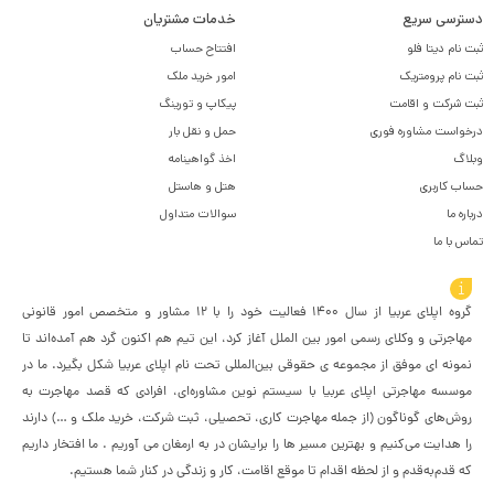
دسترسی سریع
خدمات مشتریان
ثبت نام دیتا فلو
افتتاح حساب
ثبت نام پرومتریک
امور خرید ملک
ثبت شرکت و اقامت
پیکاپ و تورینگ
درخواست مشاوره فوری
حمل و نقل بار
وبلاگ
اخذ گواهینامه
حساب کاربری
هتل و هاستل
درباره ما
سوالات متداول
تماس با ما
درباره اپلای عربیا
گروه اپلای عربیا از سال 1400 فعالیت خود را با 12 مشاور و متخصص امور قانونی
مهاجرتی و وکلای رسمی امور بین الملل آغاز کرد، این تیم هم اکنون گرد هم آمده‌اند تا
نمونه ای موفق از مجموعه ی حقوقی بین‌المللی تحت نام اپلای عربیا شکل بگیرد. ما در
موسسه مهاجرتی اپلای عربیا با سیستم نوین مشاوره‌ای، افرادی که قصد مهاجرت به
روش‌های گوناگون (از جمله مهاجرت کاری، تحصیلی، ثبت شرکت، خرید ملک و …) دارند
را هدایت می‌کنیم و بهترین مسیر ها را برایشان در به ارمغان می آوریم . ما افتخار داریم
که قدم‌به‌قدم و از لحظه اقدام تا موقع اقامت، کار و زندگی در کنار شما هستیم.