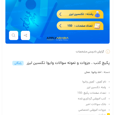
گزارش نادرستی مشخصات
پکیج کتب ، جزوات و نمونه سوالات وایوا تکنسین لیزر
رایگان
دسته :
اخذ وایوا
,
عمان
نام آزمون : آزمون وایوا
رشته :تکنسین لیزر
تعداد صفحات پکیج :150
کتب آموزشی گردآوری شده
بانک سوالات اخیر
جزوات آموزشی اختصاصی
بیشـتر