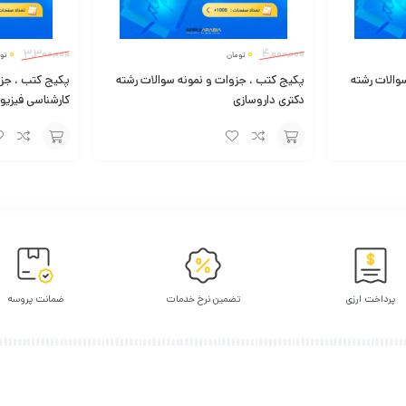
0
3,300,000
0
4,000,000
تومان
تو
والات رشته
پکیج کتب ، جزوات و نمونه سوالات رشته
پکیج کتب ، جزو
دکتری داروسازی
کارشناسی فیزیوت
افزودن
افزودن
به
به
سبد
سبد
پرداخت ارزی
تضمین نرخ خدمات
ضمانت پروسه
بیا