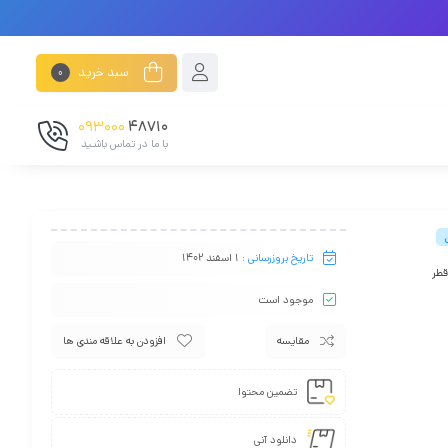
سبد خرید
0
093000
48710
با ما در تماس باشـید
تاریخ بروزرسانی :
1 اسفند 1402
قطر
موجود است
مقایسه
افزودن به علاقه مندی ها
تضمین محتوا
دانلود آنی