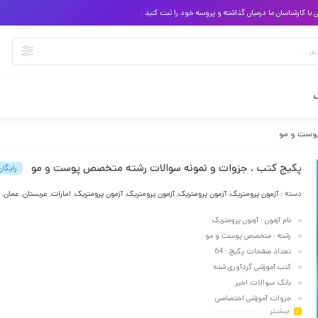
 کارشناسان ما درمیان گذاشته و پروسه خود را ثبت کنید .
گ
پوست و مو
پکیج کتب ، جزوات و نمونه سوالات رشته متخصص پوست و مو
رایگان
دسته :
آزمون پرومتریک
,
آزمون پرومتریک
,
آزمون پرومتریک
,
آزمون پرومتریک
,
امارات
,
عربستان
,
عمان
,
نام آزمون : آزمون پرومتریک
رشته : متخصص پوست و مو
تعداد صفحات پکیج : 64
کتب آموزشی گردآوری شده
بانک سوالات اخیر
جزوات آموزشی اختصاصی
بیشـتر
پسورد : applyarabia.com