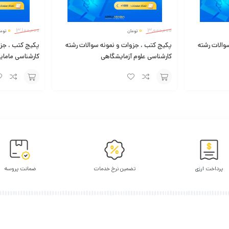
0
3,100,000
0
3,000,000
تومان
توما
والات رشته
پکیج کتب ، جزوات و نمونه سوالات رشته
پکیج کتب ، جزو
کارشناسی علوم آزمایشگاهی
کارشناسی مامای
افزودن
افزودن
به
به
سبد
سبد
پرداخت ارزی
تضمین نرخ خدمات
ضمانت پروسه
بیا