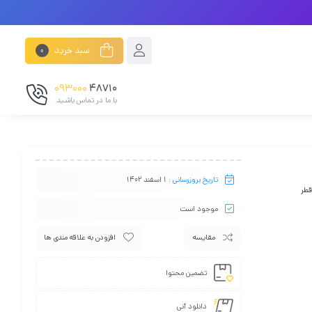
سبد خرید
0
093000
48710
با ما در تماس باشـید
تاریخ بروزرسانی :
1 اسفند 1402
قطر
موجود است
مقایسه
افزودن به علاقه مندی ها
تضمین محتوا
دانلود آنی