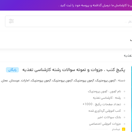
 کارشناسان ما درمیان گذاشته و پروسه خود را ثبت کنید .
گ
تغذیه
پکیج کتب ، جزوات و نمونه سوالات رشته کارشناسی تغذیه
رایگان
دسته :
آزمون پرومتریک
,
آزمون پرومتریک
,
آزمون پرومتریک
,
آزمون پرومتریک
,
امارات
,
عربستان
,
عمان
,
نام آزمون : آزمون پرومتریک
رشته : کارشناسی تغذیه
تعداد صفحات پکیج : 1000+
کتب آموزشی گردآوری شده
بانک سوالات اخیر
جزوات آموزشی اختصاصی
بیشـتر
پسورد : applyarabia.com