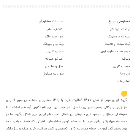
دسترسی سریع
خدمات مشتریان
ثبت نام دیتا فلو
افتتاح حساب
ثبت نام پرومتریک
امور خرید ملک
ثبت شرکت و اقامت
پیکاپ و تورینگ
درخواست مشاوره فوری
حمل و نقل بار
وبلاگ
اخذ گواهینامه
حساب کاربری
هتل و هاستل
درباره ما
سوالات متداول
تماس با ما
درباره اپلای عربیا
گروه اپلای عربیا از سال 1400 فعالیت خود را با 12 مشاور و متخصص امور قانونی
مهاجرتی و وکلای رسمی امور بین الملل آغاز کرد، این تیم هم اکنون گرد هم آمده‌اند تا
نمونه ای موفق از مجموعه ی حقوقی بین‌المللی تحت نام اپلای عربیا شکل بگیرد. ما در
موسسه مهاجرتی اپلای عربیا با سیستم نوین مشاوره‌ای، افرادی که قصد مهاجرت به
روش‌های گوناگون (از جمله مهاجرت کاری، تحصیلی، ثبت شرکت، خرید ملک و …) دارند