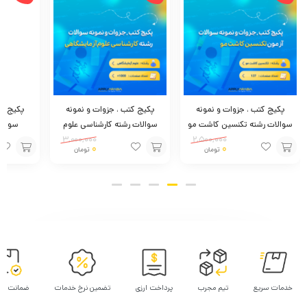
کارشناسان تیم اپلای عربیا در تماس باشید.
پکیج کتب ، جزوات و نمونه
پکیج کتب ، جزوات و نمونه
پکیج کت
سوالات رشته تکنسین کاشت مو
سوالات رشته کارشناسی علوم
سوالا
2,500,000
آزمایشگاهی
3,000,000
0
0
تومان
تومان
افزودن
افزودن
افزودن
به
به
به
سبد
سبد
سبد
خدمات سریع
تیم مجرب
پرداخت ارزی
تضمین نرخ خدمات
ضمانت پر