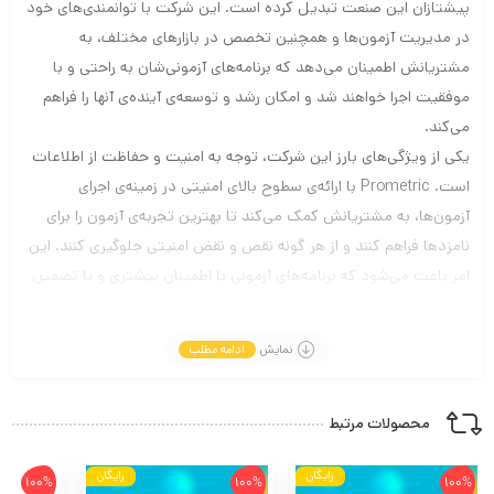
پیشتازان این صنعت تبدیل کرده است. این شرکت با توانمندی‌های خود
در مدیریت آزمون‌ها و همچنین تخصص در بازارهای مختلف، به
مشتریانش اطمینان می‌دهد که برنامه‌های آزمونی‌شان به راحتی و با
موفقیت اجرا خواهند شد و امکان رشد و توسعه‌ی آینده‌ی آنها را فراهم
می‌کند.
یکی از ویژگی‌های بارز این شرکت، توجه به امنیت و حفاظت از اطلاعات
است. Prometric با ارائه‌ی سطوح بالای امنیتی در زمینه‌ی اجرای
آزمون‌ها، به مشتریانش کمک می‌کند تا بهترین تجربه‌ی آزمون را برای
نامزدها فراهم کنند و از هر گونه نقص و نقض امنیتی جلوگیری کنند. این
امر باعث می‌شود که برنامه‌های آزمونی با اطمینان بیشتری و با تضمین
امنیت اجرا شوند، همچنین به نامزدها اعتماد بیشتری به فرآیند آزمون
داده شود.
نمایش
ادامه مطلب
موسسه اپلای عربیا با تیم مجرب خود ، شرایطی را برای ارزیابی شوندگان
ایجاد کرده است که به سهولت برای تطبیق و ارزیابی مدارک تحصیلی
محصولات مرتبط
خود در آزمون های این موسسه شرکت کرده و بتوانند در کشور های
حوزه خلیج مشغول به کار شوند. در صورتی که شما نیز جزو کسانی
رایگان
رایگان
هستید که تمایل به کار در کشور های حاشیه خلیج می باشید با
100%
100%
100%