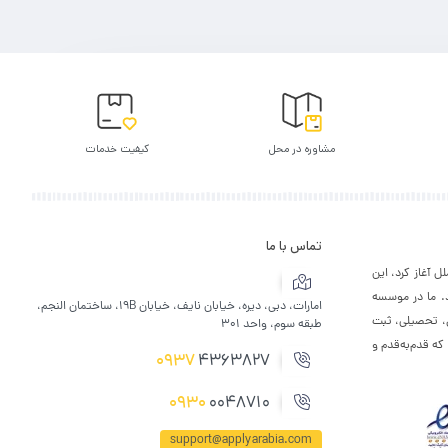
مشاوره در محل
کیفیت خدمات
تماس با ما
 بین الملل آغاز کرد، این
د. ما در موسسه
امارات، دبی، دیره، خیابان نایف، خیابان 19B، ساختمان النجم،
ی، تحصیلی، ثبت
طبقه سوم، واحد 301
که قدم‌به‌قدم و
0937
4363827
0930
0048710
support@applyarabia.com