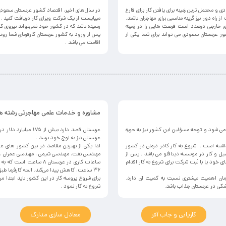
 و محتمل ترین زمینه برای یافتن کار برای فارغ
در سال‌های اخیر، اقتصاد کشور عربستان سعودی 
 راه دور نیز گزینه مناسبی برای مهاجران باشند.
میبایست از یک شرکت ویزای کار دریافت کنید . ت
 خارجی درصدد است فرصت هایی را در زمینه
رسیده باشد که در کشور خود نمی‌تواند نیروی کار 
 عربستان سعودی می تواند برای شما یکی از
پس از ورود به کشور عربستان کارفرمای شما روند
اقامت می باشد .
مشاوره و خدمات علمی مهاجرتی رشته 
می شود و توجه مسؤلین این کشور نیز به حوزه
عربستان نیز به اوج خود برسد .
اشته است . شروع به کار کادر درمان در کشور
لذا یکی از بهترین مقاصد در بین کشور های ع
صیل و کار در موسسه دیتافلو می باشد . پس از
مهندسی نفت،‌ مهندسی شیمی ،‌ مهندسی عمران ،‌ 
ای خود یا با ثبت شرکت برای شروع به کار اقدام
۳۶ ساعت، کاهش پیدا می‌کند. البته کارفرما طبق شرایط کار می‌تواند ساعات کاری را بیشتر و یا کمتر نیز تنظیم نماید.
مان اهمیت بیشتری نسبت به کمیت آن دارد.
برای شروع پروسه کار در این کشور باید ابتدا م
زشکی در عربستان جذاب باشد.
شروع به کار نمود .
کاریابی و جاب آفر
معادل سازی مدارک