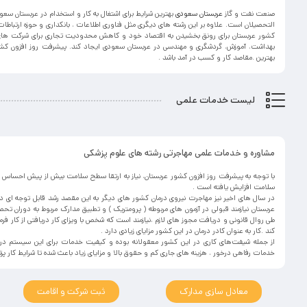
صنعت نفت و گاز
عربستان سعودی
بهترین شرایط برای اشتغال به کار و استخدام در عربستان سعودی
التحصیلان است. علاوه بر این رشته های دیگری مثل فناوری اطلاعات ، بانکداری و حوزه ارتباطات از
کشور عربستان برای رونق بخشیدن به اقتصاد خود و کاهش محدودیت تجاری برای شرکت های
بهداشت، آموزش، گردشگری و مهندسی در عربستان سعودی ایجاد کند. پیشرفت روز افزون کشور
بهترین .مقاصد کار و کسب در آمد باشد .
لیست خدمات علمی
مشاوره
و خدمات علمی مهاجرتی رشته های علوم پزشکی
با توجه به پیشرفت روز افزون کشور عربستان، نیاز به ارتقا سطح سلامت بیش از پیش احساس 
سلامت افزایش یافته است .
در سال های اخیر نیز مهاجرت نیروی درمان کشور های دیگر به این مقصد رشد قابل توجه ای د
عربستان نیازمند قبولی در آزمون های مربوطه ( پرومتریک ) و تطبیق مدارک مربوط به دوران تح
طی روال قانونی و دریافت مجوز های لازم ،نیازمند است که شخص با ویزای کار دریافتی از کار فرم
کند .کار به عنوان کادر درمان در این کشور مزایای زیادی دارد .
از جمله شیفت‌های کاری در این کشور معقولانه بوده و کیفیت خدمات برای این سیستم در
خدمات رفاهی درخور ، هزینه های جاری کم و حقوق بالا و مزایای زیاد باعث شده تا شرایط کار پ
معادل سازی مدارک
ثبت شرکت و اقامت