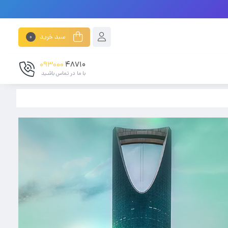
سبد خرید
0
093000
48710
با ما در تماس باشـید