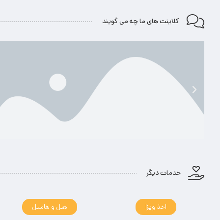
کلاینت های ما چه می گویند
خدمات دیگر
اخذ ویزا
هتل و هاستل