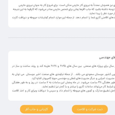
نیز همچنان عمدتاً به نیروی کار خارجی متکی است. برای شروع کار به عنوان نیروی خارجی
وجه داشته باشید که جاب آفرها زمانی برای شخص خارجی صادر می‌شود که کارفرما به این نتیجه
مورد نظر را پیدا نماید.
های اقامتی کاری شما را انجام دهد. از جمله این موارد انجام آزمایشات مربوطه و دریافت کارت
های مهندسی
عربستان قصد دارد بیش از ۱۷۵ میلیارد دلار در سال برای پروژه های صنعتی بین سال های ۲۰۲۵ و ۲۰۲۸ هزینه کند و روند ساخت و ساز در
ربی کشور عربستان سعودی می باشد . از جمله نیازمندی های صنعت اخیر عربستان می توان به
مدیریت اجرایی و دیگر مدیریت‌های شغلی و مهندسی حوزه کامپیوتر اشاره کرد.
ساعات کاری در عربستان ۸ ساعت است که به طور هفتگی ۴۸ ساعت می‌شود. در ماه رمضان این ساعات به ۶ ساعت در روز و به طور هفتگی
راحل تطبیق مدارک و آزمون های مربوطه را انجام داد و سپس با دریافت ویزای کار و اخذ اقامت
ثبت شرکت و اقامت
کاریابی و جاب آفر